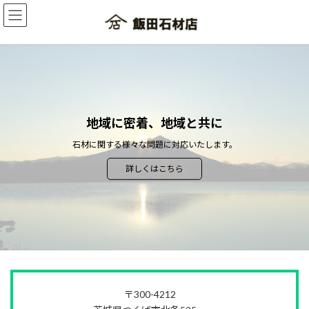
コ
ナ
ン
ビ
テ
ゲ
ン
ー
ツ
シ
へ
ョ
ス
ン
キ
に
ッ
移
石材に関するご相談、アドバイス
地域に密着、地域と共に
プ
動
石材・施工 1級技能士取得
石材に関する様々な問題に対応いたします。
詳しくはこちら
詳しくはこちら
〒300-4212